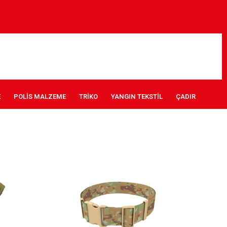
E
POLİS MALZEME
TRİKO
YANGIN TEKSTİL
ÇADIR
ZOOM