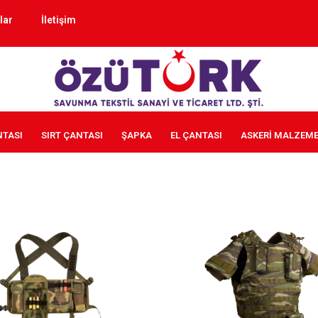
lar
İletişim
TASI
SIRT ÇANTASI
ŞAPKA
EL ÇANTASI
ASKERİ MALZEM
ZOOM
ZOOM