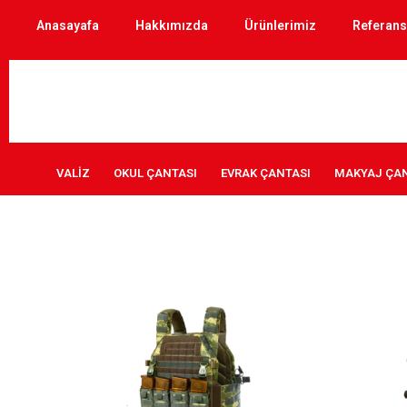
Anasayafa
Hakkımızda
Ürünlerimiz
Referans
VALİZ
OKUL ÇANTASI
EVRAK ÇANTASI
MAKYAJ ÇAN
ZOOM